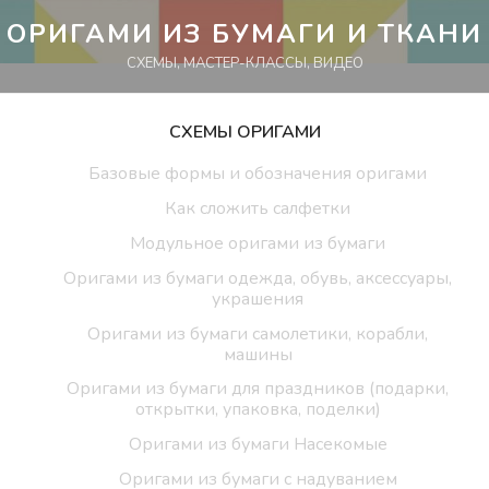
Перейти
ОРИГАМИ ИЗ БУМАГИ И ТКАНИ
к
СХЕМЫ, МАСТЕР-КЛАССЫ, ВИДЕО
контенту
СХЕМЫ ОРИГАМИ
Базовые формы и обозначения оригами
Как сложить салфетки
Модульное оригами из бумаги
Оригами из бумаги одежда, обувь, аксессуары,
украшения
Оригами из бумаги самолетики, корабли,
машины
Оригами из бумаги для праздников (подарки,
открытки, упаковка, поделки)
Оригами из бумаги Насекомые
Оригами из бумаги с надуванием