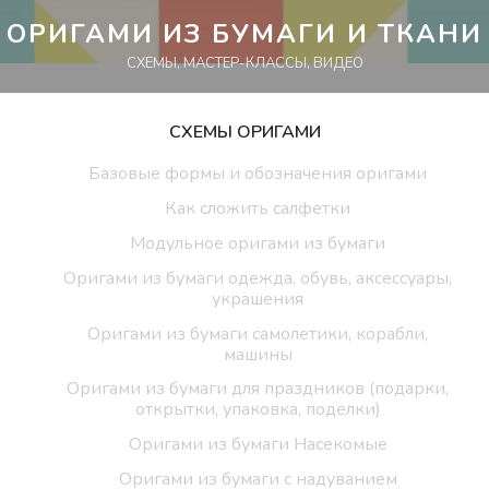
Перейти
ОРИГАМИ ИЗ БУМАГИ И ТКАНИ
к
СХЕМЫ, МАСТЕР-КЛАССЫ, ВИДЕО
контенту
СХЕМЫ ОРИГАМИ
Базовые формы и обозначения оригами
Как сложить салфетки
Модульное оригами из бумаги
Оригами из бумаги одежда, обувь, аксессуары,
украшения
Оригами из бумаги самолетики, корабли,
машины
Оригами из бумаги для праздников (подарки,
открытки, упаковка, поделки)
Оригами из бумаги Насекомые
Оригами из бумаги с надуванием