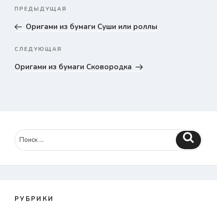
Навигация
ПРЕДЫДУЩАЯ
Предыдущая
по
запись
Оригами из бумаги Суши или роллы
записям
СЛЕДУЮЩАЯ
Следующая
запись
Оригами из бумаги Сковородка
Поиск
РУБРИКИ