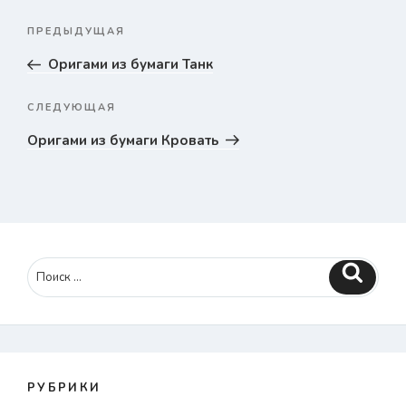
Навигация
ПРЕДЫДУЩАЯ
Предыдущая
по
запись
Оригами из бумаги Танк
записям
СЛЕДУЮЩАЯ
Следующая
запись
Оригами из бумаги Кровать
Поиск
РУБРИКИ