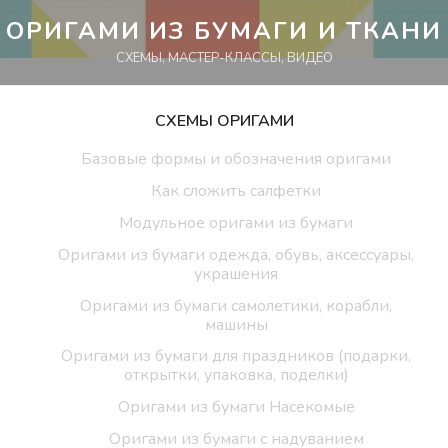
Перейти
ОРИГАМИ ИЗ БУМАГИ И ТКАНИ
к
СХЕМЫ, МАСТЕР-КЛАССЫ, ВИДЕО
контенту
СХЕМЫ ОРИГАМИ
Базовые формы и обозначения оригами
Как сложить салфетки
Модульное оригами из бумаги
Оригами из бумаги одежда, обувь, аксессуары,
украшения
Оригами из бумаги самолетики, корабли,
машины
Оригами из бумаги для праздников (подарки,
открытки, упаковка, поделки)
Оригами из бумаги Насекомые
Оригами из бумаги с надуванием