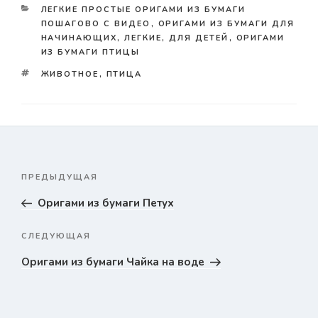
КАТЕГОРИИ
ЛЕГКИЕ ПРОСТЫЕ ОРИГАМИ ИЗ БУМАГИ
ПОШАГОВО С ВИДЕО
,
ОРИГАМИ ИЗ БУМАГИ ДЛЯ
НАЧИНАЮЩИХ, ЛЕГКИЕ, ДЛЯ ДЕТЕЙ
,
ОРИГАМИ
ИЗ БУМАГИ ПТИЦЫ
TAGS
ЖИВОТНОЕ
,
ПТИЦА
Навигация
ПРЕДЫДУЩАЯ
Предыдущая
по
запись
Оригами из бумаги Петух
записям
СЛЕДУЮЩАЯ
Следующая
запись
Оригами из бумаги Чайка на воде