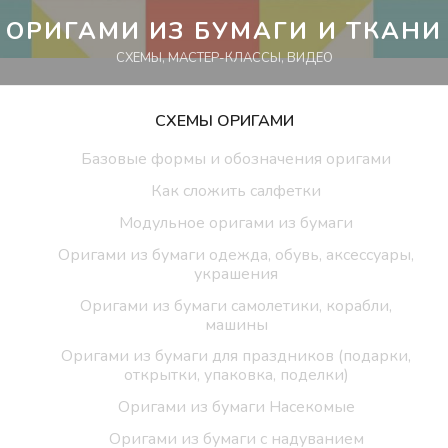
Перейти
ОРИГАМИ ИЗ БУМАГИ И ТКАНИ
к
СХЕМЫ, МАСТЕР-КЛАССЫ, ВИДЕО
контенту
СХЕМЫ ОРИГАМИ
Базовые формы и обозначения оригами
Как сложить салфетки
Модульное оригами из бумаги
Оригами из бумаги одежда, обувь, аксессуары,
украшения
Оригами из бумаги самолетики, корабли,
машины
Оригами из бумаги для праздников (подарки,
открытки, упаковка, поделки)
Оригами из бумаги Насекомые
Оригами из бумаги с надуванием