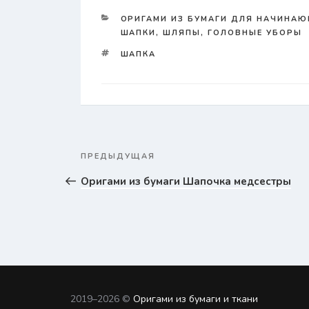
КАТЕГОРИИ
ОРИГАМИ ИЗ БУМАГИ ДЛЯ НАЧИНАЮЩ
ШАПКИ, ШЛЯПЫ, ГОЛОВНЫЕ УБОРЫ
TAGS
ШАПКА
Навигация
ПРЕДЫДУЩАЯ
Предыдущая
по
записям
запись
Оригами из бумаги Шапочка медсестры
2019–
2026 ©
Оригами из бумаги и ткани