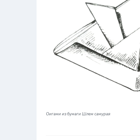
О
игами из бумаги Шлем самурая