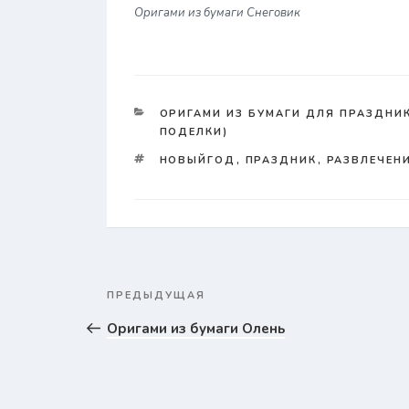
Оригами из бумаги Снеговик
КАТЕГОРИИ
ОРИГАМИ ИЗ БУМАГИ ДЛЯ ПРАЗДНИК
ПОДЕЛКИ)
TAGS
НОВЫЙГОД
,
ПРАЗДНИК
,
РАЗВЛЕЧЕН
Навигация
ПРЕДЫДУЩАЯ
Предыдущая
по
записям
запись
Оригами из бумаги Олень